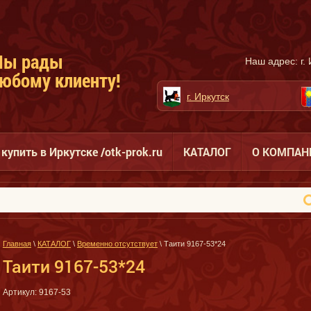
Мы рады
Наш адрес: г. 
юбому клиенту!
г. Иркутск
купить в Иркутске /otk-prok.ru
КАТАЛОГ
О КОМПАН
Главная
\
КАТАЛОГ
\
Временно отсутствует
\ Таити 9167-53*24
Таити 9167-53*24
Артикул:
9167-53