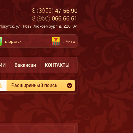
8 (3952)
47 56 90
8 (950)
066 66 61
Иркутск, ул. Розы Люксембург, д. 220 "А"
г. Братск
г. Чита
ИИ
Вакансии
КОНТАКТЫ
Расширенный поиск