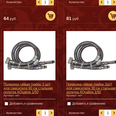
Количество:
Количество:
64
81
руб.
руб.
Подводка гибкая (набор 2 шт)
Подводка гибкая (набор 2шт)
для смесителя 60 см cтальная
для смесителя 30 см cтальная
оплетка AQualine 1/50
оплетка AQualine 1/50
Артикул:
нет
Артикул:
нет
Добавить к сравнению
Добавить к сравнению
Количество:
Количество: