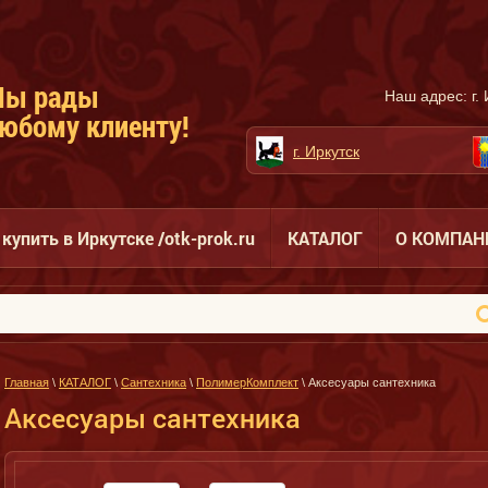
Мы рады
Наш адрес: г. 
юбому клиенту!
г. Иркутск
купить в Иркутске /otk-prok.ru
КАТАЛОГ
О КОМПАН
Главная
\
КАТАЛОГ
\
Сантехника
\
ПолимерКомплект
\ Аксесуары сантехника
Аксесуары сантехника