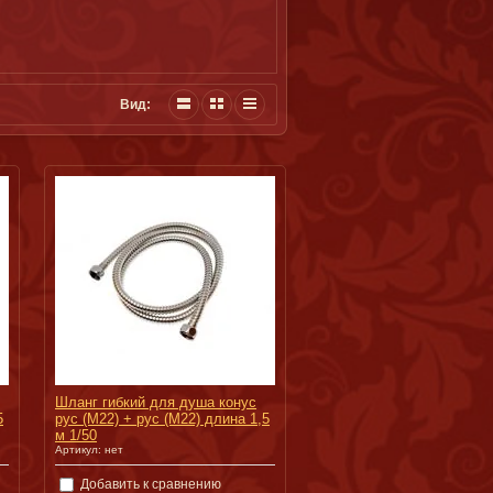
Вид:
Шланг гибкий для душа конус
5
рус (М22) + рус (М22) длина 1,5
м 1/50
Артикул:
нет
Добавить к сравнению