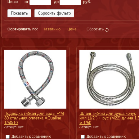
Цена:
от
до
руб.
Показать
Сбросить фильтр
Сортировать по:
Названию
Цене
Сбросить
Подводка гибкая для воды F*M
Шланг гибкий для душа конус
80 cтальная оплетка AQualine
имп (1/2") + рус (М22) длина 1,
1/50/10
м 1/50
Артикул:
нет
Артикул:
нет
Добавить к сравнению
Добавить к сравнению