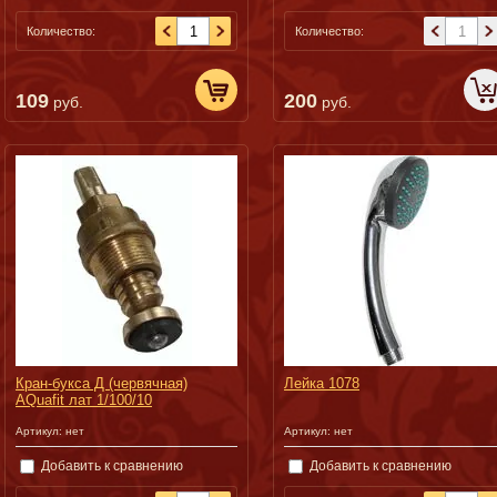
Количество:
Количество:
109
200
руб.
руб.
Кран-букса Д (червячная)
Лейка 1078
AQuafit лат 1/100/10
Артикул:
нет
Артикул:
нет
Добавить к сравнению
Добавить к сравнению