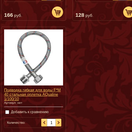
166
128
руб.
руб.
Подводка гибкая для воды F*M
40 cтальная оплетка AQualine
1/100/10
Артикул:
нет
Добавить к сравнению
Количество: